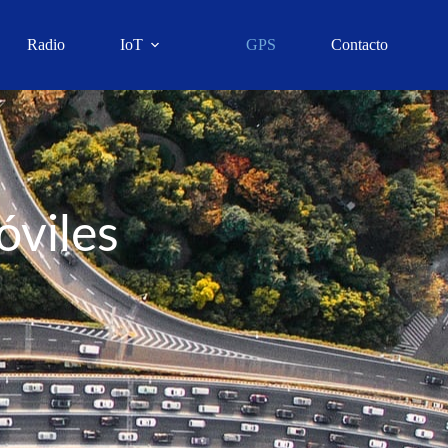
Radio
IoT
GPS
Contacto
óviles